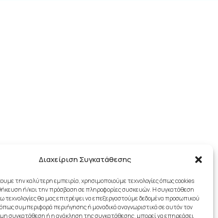
Διαχείριση Συγκατάθεσης
χουμε την καλύτερη εμπειρία, χρησιμοποιούμε τεχνολογίες όπως cookies
θήκευση ή/και την πρόσβαση σε πληροφορίες συσκευών. Η συγκατάθεση
λόγω τεχνολογίες θα μας επιτρέψει να επεξεργαστούμε δεδομένα προσωπικού
όπως συμπεριφορά περιήγησης ή μοναδικά αναγνωριστικά σε αυτόν τον
 μη συγκατάθεση ή η ανάκληση της συγκατάθεσης, μπορεί να επηρεάσει