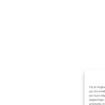
Για να παρέ
για την απο
για τις εν 
χαρακτήρα, 
ιστότοπο. Η