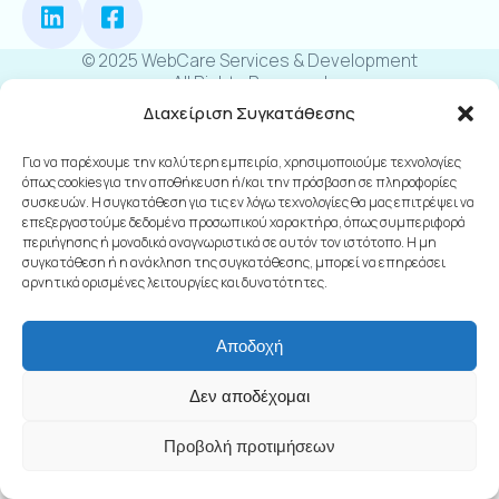
© 2025 WebCare Services & Development
All Rights Reserved
Διαχείριση Συγκατάθεσης
Για να παρέχουμε την καλύτερη εμπειρία, χρησιμοποιούμε τεχνολογίες
όπως cookies για την αποθήκευση ή/και την πρόσβαση σε πληροφορίες
συσκευών. Η συγκατάθεση για τις εν λόγω τεχνολογίες θα μας επιτρέψει να
επεξεργαστούμε δεδομένα προσωπικού χαρακτήρα, όπως συμπεριφορά
περιήγησης ή μοναδικά αναγνωριστικά σε αυτόν τον ιστότοπο. Η μη
συγκατάθεση ή η ανάκληση της συγκατάθεσης, μπορεί να επηρεάσει
αρνητικά ορισμένες λειτουργίες και δυνατότητες.
Αποδοχή
Δεν αποδέχομαι
Προβολή προτιμήσεων